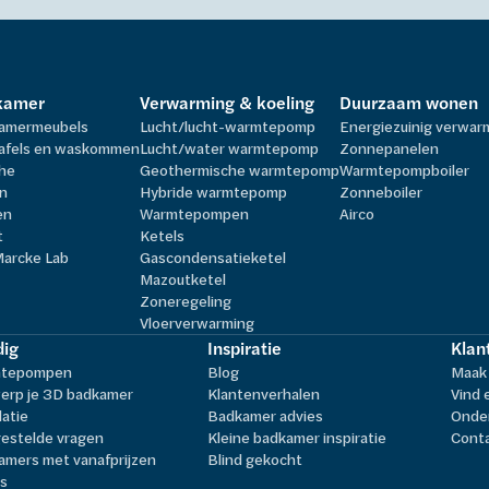
kamer
Verwarming & koeling
Duurzaam wonen
amermeubels
Lucht/lucht-warmtepomp
Energiezuinig verwa
afels en waskommen
Lucht/water warmtepomp
Zonnepanelen
he
Geothermische warmtepomp
Warmtepompboiler
n
Hybride warmtepomp
Zonneboiler
en
Warmtepompen
Airco
t
Ketels
Marcke Lab
Gascondensatieketel
Mazoutketel
Zoneregeling
Vloerverwarming
ig
Inspiratie
Klan
tepompen
Blog
Maak 
erp je 3D badkamer
Klantenverhalen
Vind 
latie
Badkamer advies
Onder
estelde vragen
Kleine badkamer inspiratie
Cont
amers met vanafprijzen
Blind gekocht
ls