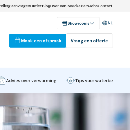
elling aanvragen
Outlet
Blog
Over Van Marcke
Pers
Jobs
Contact
NL
Showrooms
Maak een afspraak
Vraag een offerte
Advies over verwarming
Tips voor waterbehandeli