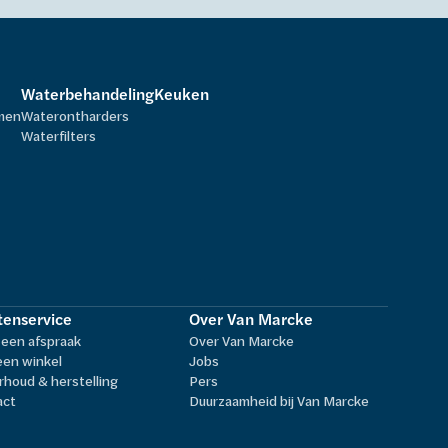
Waterbehandeling
Keuken
rmen
Waterontharders
Waterfilters
tenservice
Over Van Marcke
een afspraak
Over Van Marcke
een winkel
Jobs
houd & herstelling
Pers
act
Duurzaamheid bij Van Marcke