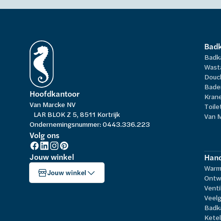
Bad
Badk
Wast
Douc
Bade
Hoofdkantoor
Kran
Van Marcke NV
Toile
LAR BLOK Z 5, 8511 Kortrijk
Van 
Ondernemingsnummer: 0443.336.223
Volg ons
Jouw winkel
Hand
Warm
Jouw winkel
Ontw
Venti
Veelg
Badk
Kete