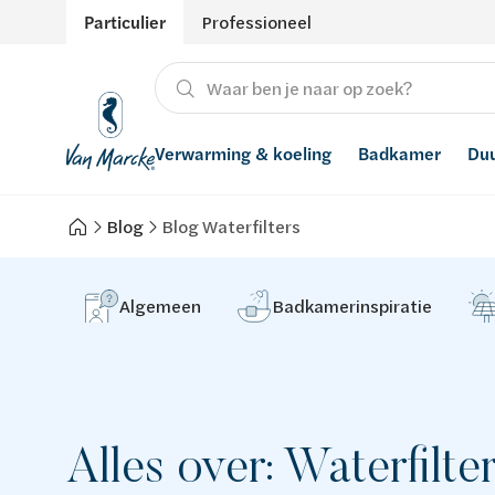
Particulier
Professioneel
Verwarming & koeling
Badkamer
Du
Blog
Blog Waterfilters
Verwarming
Producten
Hernieuwbare energie
Waterontharders
Koeling
Badkamers met richtprijs
Ventilatie
Waterfilters
Algemeen
Badkamerinspiratie
Advies
Regenwaterrecuperatie
Inspiratie
Smart Home
Alles over: Waterfilte
Stijlen