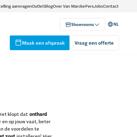
elling aanvragen
Outlet
Blog
Over Van Marcke
Pers
Jobs
Contact
NL
Showrooms
Maak een afspraak
Vraag een offerte
 Het klopt dat
onthard
 en op jouw vaat, beter
an de voordelen te
et zout
installeren! Hier