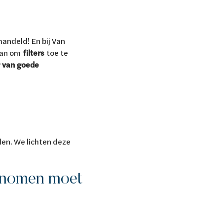
handeld! En bij Van
 aan om
filters
toe te
r van goede
en. We lichten deze
genomen moet