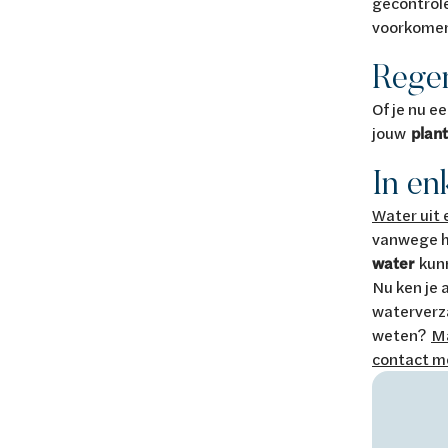
gecontrole
voorkome
Regen
Of je nu e
jouw
plan
In en
Water uit 
vanwege h
water
kun
Nu ken je 
waterverz
weten?
Ma
contact m