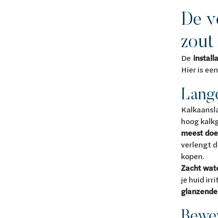
De v
zout
De
instal
Hier is ee
Lange
Kalkaansla
hoog kalkg
meest doel
verlengt d
kopen.
Zacht wat
je huid ir
glanzende
Bewe