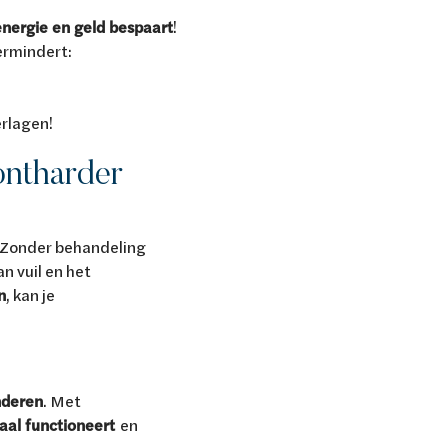
energie en geld bespaart
!
ermindert:
erlagen!
ontharder
. Zonder behandeling
n vuil en het
n
, kan je
nderen
. Met
al functioneert
en