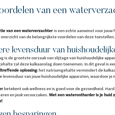
oordelen van een waterverza
latie van een waterverzachter
is een echte aanwinst voor jouw 
n overzicht van de belangrijkste voordelen van deze toestellen.
re levensduur van huishoudelijk
g is de grootste oorzaak van slijtage van huishoudelijke app
ehalte zal deze kalkaanslag doen toenemen. In dit geval is e
treffende oplossing
: het natriumgehalte vermindert de kalkaan
e levensduur van jouw huishoudelijke apparaten, waardoor je
er
betekent ook wellness en is goed voor de gezondheid. Hard
riteren en jeuk veroorzaken.
Met een waterontharder is je huid z
r!
zen besparingen