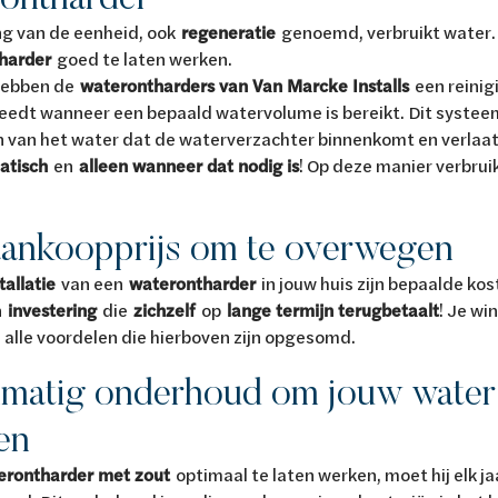
ng van de eenheid, ook
regeneratie
genoemd, verbruikt water. 
harder
goed te laten werken.
hebben de
waterontharders van Van Marcke Installs
een reinig
eedt wanneer een bepaald watervolume is bereikt. Dit systeem
n van het water dat de waterverzachter binnenkomt en verlaa
atisch
en
alleen wanneer dat nodig is
! Op deze manier verbruik
ankoopprijs om te overwegen
tallatie
van een
waterontharder
in jouw huis zijn bepaalde ko
n
investering
die
zichzelf
op
lange termijn terugbetaalt
! Je wi
 alle voordelen die hierboven zijn opgesomd.
matig onderhoud om jouw water 
en
erontharder met zout
optimaal te laten werken, moet hij elk j