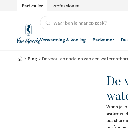
Particulier
Professioneel
Verwarming & koeling
Badkamer
Du
Blog
De voor- en nadelen van een wateronthar
Verwarming
Producten
Hernieuwbare energie
Waterontharders
Koeling
Badkamers met richtprijs
Ventilatie
Waterfilters
De 
Advies
Regenwaterrecuperatie
wat
Inspiratie
Smart Home
Woon je in
water
veel
Stijlen
beschermde
profiteren