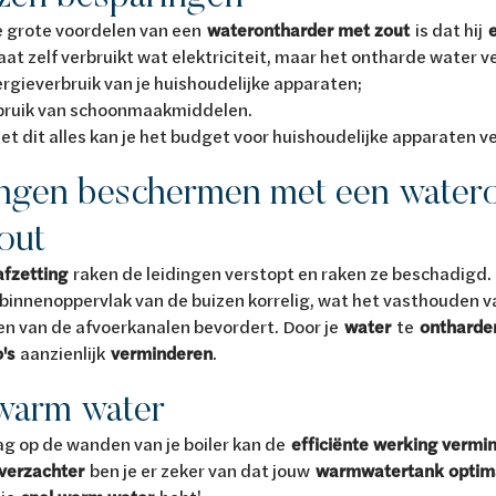
e grote voordelen van een
waterontharder met zout
is dat hij
at zelf verbruikt wat elektriciteit, maar het ontharde water v
rgieverbruik van je huishoudelijke apparaten;
bruik van schoonmaakmiddelen.
t dit alles kan je het budget voor huishoudelijke apparaten v
ngen beschermen met een water
out
afzetting
raken de leidingen verstopt en raken ze beschadigd
binnenoppervlak van de buizen korrelig, wat het vasthouden va
en van de afvoerkanalen bevordert. Door je
water
te
ontharde
o's
aanzienlijk
verminderen
.
warm water
g op de wanden van je boiler kan de
efficiënte werking vermi
verzachter
ben je er zeker van dat jouw
warmwatertank optima