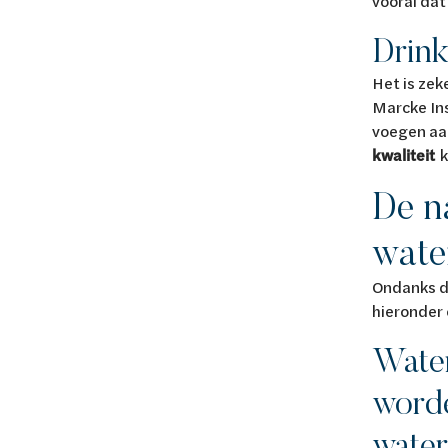
vooral dat
Drink
Het is zek
Marcke Ins
voegen aa
kwaliteit
k
De n
wate
Ondanks de
hieronder 
Water
worde
water