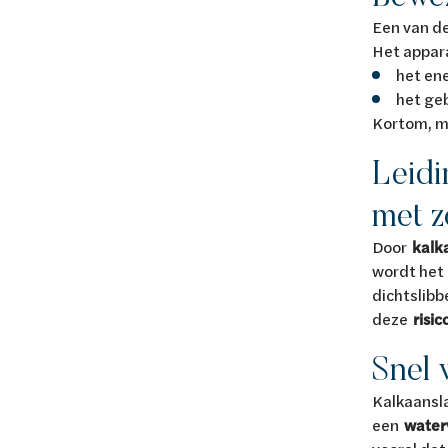
Een van d
Het appara
het ene
het ge
Kortom, me
Leidi
met z
Door
kalk
wordt het 
dichtslibb
deze
risic
Snel 
Kalkaansla
een
water