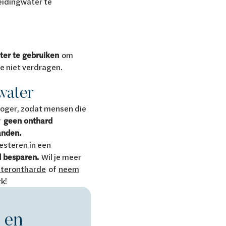
leidingwater te
ter te gebruiken
om
e niet verdragen.
water
hoger, zodat mensen die
r
geen onthard
anden.
vesteren in een
d besparen.
Wil je meer
waterontharde
of
neem
k!
 en