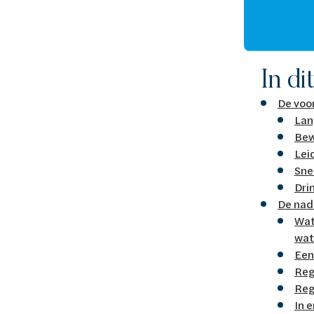
In di
De voo
Lan
Bew
Lei
Sne
Dri
De nad
Wat
wat
Een
Reg
Reg
In 