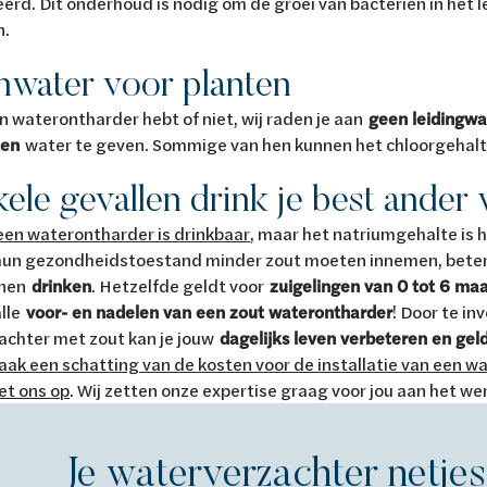
erd. Dit onderhoud is nodig om de groei van bacteriën in het 
n.
water voor planten
en waterontharder hebt of niet, wij raden je aan
geen leidingwa
ten
water te geven. Sommige van hen kunnen het chloorgehalt
kele gevallen drink je best ander 
een waterontharder is drinkbaar
, maar het natriumgehalte is 
un gezondheidstoestand minder zout moeten innemen, bete
nen
drinken
. Hetzelfde geldt voor
zuigelingen van 0 tot 6 ma
alle
voor- en nadelen van een zout waterontharder
! Door te in
achter met zout kan je jouw
dagelijks leven verbeteren en gel
ak een schatting van de kosten voor de installatie van een 
et ons op
. Wij zetten onze expertise graag voor jou aan het wer
Je waterverzachter netjes