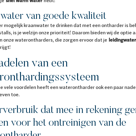
 je
snel warm water
hebt!
water van goede kwaliteit
er mogelijk kraanwater te drinken dat met een ontharder is be
talls, is je welzijn onze prioriteit! Daarom bieden wij de optie
n onze waterontharders, die zorgen ervoor dat je
leidingwate
rijgt!
adelen van een
ronthardingssysteem
 vele voordelen heeft een waterontharder ook een paar nadel
even toe.
verbruik dat mee in rekening 
n voor het ontreinigen van de
ontharder