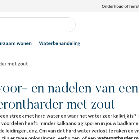
Onderhoud of herst
urzaam wonen
Waterbehandeling
der met zout
voor- en nadelen van een
erontharder met zout
 een streek met hard water en waar het water zeer kalkrijk is?
 voordelen heeft: minder kalkaanslag sporen in jouw badkamer
 leidingen, enz. Om van dat hard water verlost te raken en v
, zijn er twee oplossingen: verhuizen, of een
waterontharder m