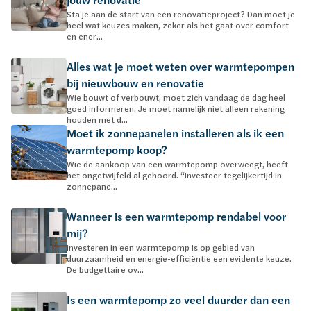
Sta je aan de start van een renovatieproject? Dan moet je
heel wat keuzes maken, zeker als het gaat over comfort
en ener...
Alles wat je moet weten over warmtepompen
bij nieuwbouw en renovatie
Wie bouwt of verbouwt, moet zich vandaag de dag heel
goed informeren. Je moet namelijk niet alleen rekening
houden met d...
Moet ik zonnepanelen installeren als ik een
warmtepomp koop?
Wie de aankoop van een warmtepomp overweegt, heeft
het ongetwijfeld al gehoord. “Investeer tegelijkertijd in
zonnepane...
Wanneer is een warmtepomp rendabel voor
mij?
Investeren in een warmtepomp is op gebied van
duurzaamheid en energie-efficiëntie een evidente keuze.
De budgettaire ov...
Is een warmtepomp zo veel duurder dan een