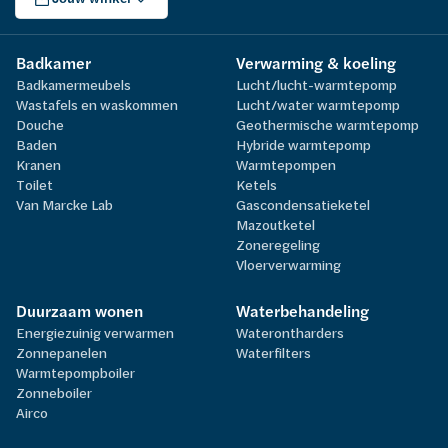
Badkamer
Verwarming & koeling
Badkamermeubels
Lucht/lucht-warmtepomp
Wastafels en waskommen
Lucht/water warmtepomp
Douche
Geothermische warmtepomp
Baden
Hybride warmtepomp
Kranen
Warmtepompen
Toilet
Ketels
Van Marcke Lab
Gascondensatieketel
Mazoutketel
Zoneregeling
Vloerverwarming
Duurzaam wonen
Waterbehandeling
Energiezuinig verwarmen
Waterontharders
Zonnepanelen
Waterfilters
Warmtepompboiler
Zonneboiler
Airco