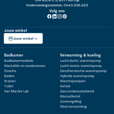
Ondernemingsnummer: 0443.336.223
Volg ons
Jouw winkel
Jouw winkel
Badkamer
Verwarming & koeling
Badkamermeubels
Lucht/lucht-warmtepomp
Wastafels en waskommen
Lucht/water warmtepomp
Douche
Geothermische warmtepomp
Baden
Hybride warmtepomp
Kranen
Warmtepompen
Toilet
Ketels
Van Marcke Lab
Gascondensatieketel
Mazoutketel
Zoneregeling
Vloerverwarming