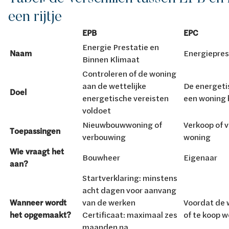
een rijtje
EPB
EPC
Energie Prestatie en
Naam
Energiepres
Binnen Klimaat
Controleren of de woning
aan de wettelijke
De energeti
Doel
energetische vereisten
een woning 
voldoet
Nieuwbouwwoning of
Verkoop of 
Toepassingen
verbouwing
woning
Wie vraagt het
Bouwheer
Eigenaar
aan?
Startverklaring: minstens
acht dagen voor aanvang
Wanneer wordt
van de werken
Voordat de 
het opgemaakt?
Certificaat: maximaal zes
of te koop 
maanden na