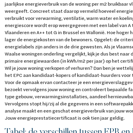
jaarlijkse energieverbruik van de woning per m2 bruikbaar v
weergeeft. Concreet staat daarop vermeld hoeveel energi
verbruikt voor verwarming, ventilatie, warm water en koelin
energiescore wordt erop weergegeven met een label van A t
Vlaanderen en A++ tot G in Brussel en Wallonië. Hoe hoger h
lager de energiekosten van de bewoners. Opgelet: de criter
energielabels zijn anders in de drie gewesten. Als je Vlaams
Waalse woningen onderling vergelijkt, kijk je dus best naar d
primaire energiewaarden (in kWh/m2 per jaar) op het certif
Wil je jouw woning verkopen of verhuren? Dan ben je wetteli
het EPC aan kandidaat-kopers of kandidaat-huurders voor 
Voor de opmaak ervan contacteer je een energieverslaggeve
bezoekt vervolgens jouw woning en controleert bepaalde fa
type gebouw, verwarmingsinstallaties, aandeel hernieuwbare
Vervolgens stopt hij/zij al die gegevens in een softwarepak
analyse maakt en een geschat energieverbruik van jouw wo
Jouw energieprestatiecertificaat is ook tien jaar geldig.
Tabel: de verschillen tussen EPB e