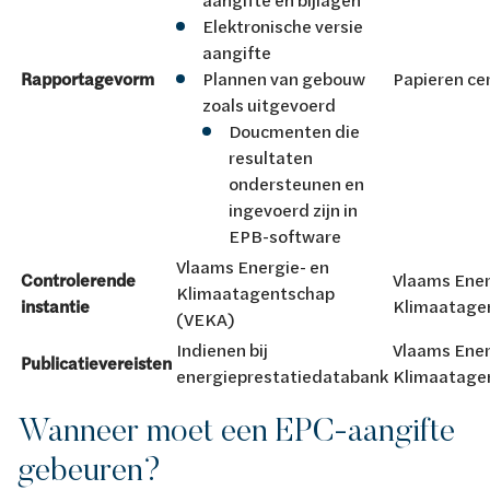
Elektronische versie
aangifte
Rapportagevorm
Plannen van gebouw
Papieren cer
zoals uitgevoerd
Doucmenten die
resultaten
ondersteunen en
ingevoerd zijn in
EPB-software
Vlaams Energie- en
Controlerende
Vlaams Ener
Klimaatagentschap
instantie
Klimaatage
(VEKA)
Indienen bij
Vlaams Ener
Publicatievereisten
energieprestatiedatabank
Klimaatage
Wanneer moet een EPC-aangifte
gebeuren?