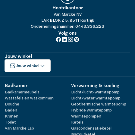
Hoofdkantoor
Van Marcke NV
LAR BLOK Z 5, 8511 Kortrijk
Ondernemingsnummer: 0443.336.223
Volg ons
Jouw winkel
Jouw winkel
Badkamer
Verwarming & koeling
Badkamermeubels
Lucht/lucht-warmtepomp
Wastafels en waskommen
Lucht/water warmtepomp
Douche
Geothermische warmtepomp
Baden
Hybride warmtepomp
Kranen
Warmtepompen
Toilet
Ketels
Van Marcke Lab
Gascondensatieketel
Mazoutketel