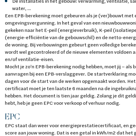
De installaties in het gebouw: verwarming, ventilatie, s
water, ...
Een EPB-berekening moet gebeuren als je (ver)bouwt met 
omgevingsvergunning. In het geval van een nieuwbouwwoni
gekeken naar het E-peil (energieverbruik), K-peil (isolatiepei
(energie-efficiëntie van de gebouwschil) en de netto-ener
de woning. Bij verbouwingen gebeurt geen volledige berek
wordt wel gecontroleerd of de nieuwe elementen voldoen aa
en/of ventilatie-eisen.
Mocht je zo’n EPB-berekening nodig hebben, moet jij – als 
aanvragen bij een EPB-verslaggever. De startverklaring mo
dagen voor de start van de werken opgemaakt worden. Het 
certificaat moet je ten laatste 6 maanden na de ingebruikn
hebben. Het document is tien jaar geldig. Zolang je dit ge
hebt, heb je geen EPC voor verkoop of verhuur nodig.
EPC
EPC staat dan weer voor energieprestatiecertificaat, en g
score aan jouw woning. Dat is een getal in kWh/m2 dat het