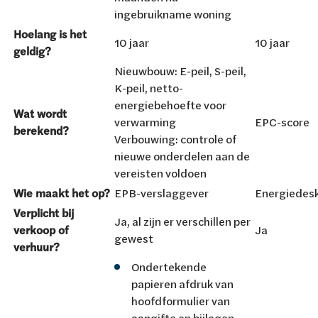
ingebruikname woning
Hoelang is het
10 jaar
10 jaar
geldig?
Nieuwbouw: E-peil, S-peil,
K-peil, netto-
energiebehoefte voor
Wat wordt
verwarming
EPC-score
berekend?
Verbouwing: controle of
nieuwe onderdelen aan de
vereisten voldoen
Wie maakt het op?
EPB-verslaggever
Energiedesk
Verplicht bij
Ja, al zijn er verschillen per
verkoop of
Ja
gewest
verhuur?
Ondertekende
papieren afdruk van
hoofdformulier van
aangifte en bijlagen